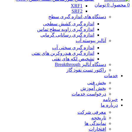
0
محصول
0
تومان
XRF1
SRF2
دستگاه های اندازه گیری سطح
اندازه گیری کشش سطحی
اندازه گیری زاویه سطح تماس
اندازه گیری رسانایی گرمایی
آنالیز پیوسته آب
اندازه گیری سختی آب
اندازه گیری هیدروکربن های نفتی
تشخیص لکه های نفتی
دستگاه آنالیز Breakthrough
راکتور تست نفوذ گاز
خدمات
بخش فنی
بخش آموزش
درخواست خدمات
خبرنامه
درباره ما
معرفی شرکت
تاریخچه
نمایندگی ها
افتخارات