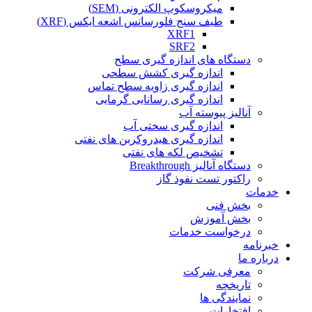
میکروسکوپ الکترونی (SEM)
طیف سنج فلورسانس اشعه ایکس (XRF)
XRF1
SRF2
دستگاه های اندازه گیری سطح
اندازه گیری کشش سطحی
اندازه گیری زاویه سطح تماس
اندازه گیری رسانایی گرمایی
آنالیز پیوسته آب
اندازه گیری سختی آب
اندازه گیری هیدروکربن های نفتی
تشخیص لکه های نفتی
دستگاه آنالیز Breakthrough
راکتور تست نفوذ گاز
خدمات
بخش فنی
بخش آموزش
درخواست خدمات
خبرنامه
درباره ما
معرفی شرکت
تاریخچه
نمایندگی ها
افتخارات