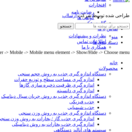
افتخارات
رضایت نامه
طراحی شده توسط شرکت
آرسااپ
گواهی ها
گالری عکس
جستجو
تماس با ما
نظرات و پیشنهادات
منو
اطلاعات تماس
دسته بندی ها
همکاری با ما
lder -> Mobile -> Mobile menu element -> Show/Hide -> Choose menu
خانه
محصولات
دستگاه اندازه گیری جذب به روش حجم سنجی
اندازه گیری مساحت سطح و توزیع حفرات
اندازه گیری ظرفیت ذخیره سازی گازها
اندازه گیری دانسیته
دستگاه اندازه گیری جذب به روش جریان سیال دینامیک
جذب فیزیکی
جذب شیمیایی
دستگاه اندازه گیری جذب به روش وزن سنجی
اندازه گیری جذب گاز / بخارات به روش وزن سنج
اندازه گیری جذب بخارات به روش دینامیکی
سیستم های آنالیز دستگاهی