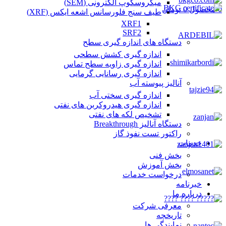
میکروسکوپ الکترونی (SEM)
0
محصول
0
تومان
طیف سنج فلورسانس اشعه ایکس (XRF)
XRF1
SRF2
دستگاه های اندازه گیری سطح
اندازه گیری کشش سطحی
اندازه گیری زاویه سطح تماس
اندازه گیری رسانایی گرمایی
آنالیز پیوسته آب
اندازه گیری سختی آب
اندازه گیری هیدروکربن های نفتی
تشخیص لکه های نفتی
دستگاه آنالیز Breakthrough
راکتور تست نفوذ گاز
خدمات
بخش فنی
بخش آموزش
درخواست خدمات
خبرنامه
درباره ما
معرفی شرکت
تاریخچه
نمایندگی ها