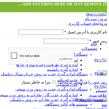
ADD ANYTHING HERE OR JUST REMOVE IT…
ورود / ثبت نام
ورود
ایجاد حساب کاربری
نام کاربری یا آدرس ایمیل
*
رمز عبور
*
خانه
محصولات
دستگاه اندازه گیری جذب به روش حجم سنجی
اندازه گیری مساحت سطح و توزیع حفرات
اندازه گیری ظرفیت ذخیره سازی گازها
اندازه گیری دانسیته
ورود
دستگاه اندازه گیری جذب به روش جریان سیال دینامیک
جذب فیزیکی
رمز عبور را فراموش کرده اید؟
مرا به خاطر بسپار
جذب شیمیایی
دستگاه اندازه گیری جذب به روش وزن سنجی
جستجو
اندازه گیری جذب گاز / بخارات به روش وزن سنج
علاقه مندی
اندازه گیری جذب بخارات به روش دینامیکی
0
محصول
0
تومان
سیستم های آنالیز دستگاهی
منو