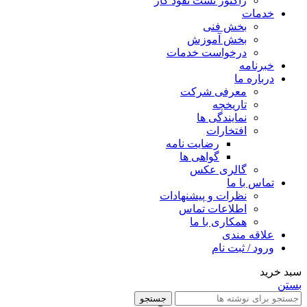
راکتور تست نفوذ گاز
خدمات
بخش فنی
بخش آموزش
درخواست خدمات
خبرنامه
درباره ما
معرفی شرکت
تاریخچه
نمایندگی ها
افتخارات
رضایت نامه
گواهی ها
گالری عکس
تماس با ما
نظرات و پیشنهادات
اطلاعات تماس
همکاری با ما
علاقه مندی
ورود / ثبت نام
سبد خرید
بستن
جستجو