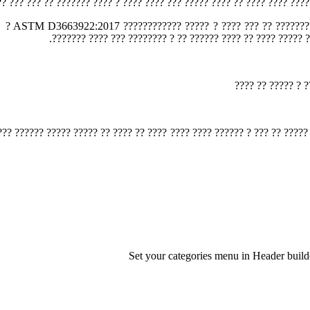
???????? ???? ???? ???? ?? ???? ????? ??? ???? ???? ? ???? ??????? ?? 
?????? ??? ???? ? ????????? ????? ?? ?? ???? ????? ???????
???? ??? ?? ????
 ????? ?? ??? ? ?????? ???? ???? ???? ?? ???? ?? ????? ????? ?????? ??
Set your categories menu in Header bui