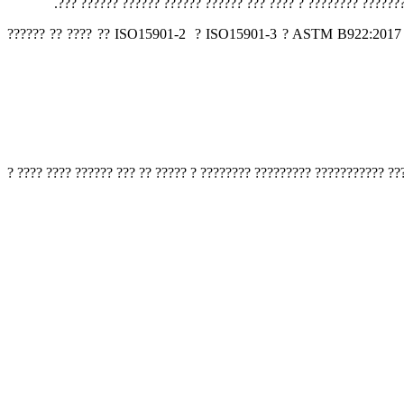
?????? ???? ? ????? ??? ??? ?? ???? ??????? ??? ???? ?? ??? 
?????? ?? ????????? ????? ????? ? ????? ????? ???? ???? ? ????? ????????? ?? ??? ???? ? ????? ???????????? ISO15901-2 ? ISO15901-3 ? ASTM B922:2017 ? ASTM D3663922:2017 ?? ???? ?? ??????
????? ? ????? ???????? ? ??????? ???? ??????? ?????????? ? ????????