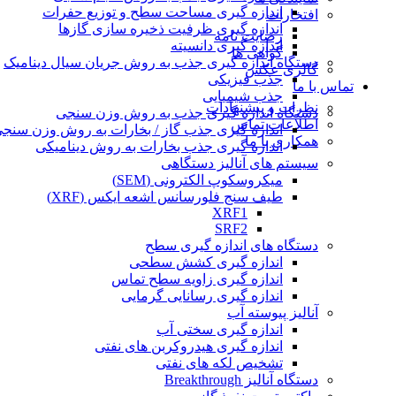
اندازه گیری مساحت سطح و توزیع حفرات
افتخارات
اندازه گیری ظرفیت ذخیره سازی گازها
رضایت نامه
اندازه گیری دانسیته
گواهی ها
دستگاه اندازه گیری جذب به روش جریان سیال دینامیک
گالری عکس
جذب فیزیکی
تماس با ما
جذب شیمیایی
نظرات و پیشنهادات
دستگاه اندازه گیری جذب به روش وزن سنجی
اطلاعات تماس
اندازه گیری جذب گاز / بخارات به روش وزن سنج
همکاری با ما
اندازه گیری جذب بخارات به روش دینامیکی
سیستم های آنالیز دستگاهی
میکروسکوپ الکترونی (SEM)
طیف سنج فلورسانس اشعه ایکس (XRF)
XRF1
SRF2
دستگاه های اندازه گیری سطح
اندازه گیری کشش سطحی
اندازه گیری زاویه سطح تماس
اندازه گیری رسانایی گرمایی
آنالیز پیوسته آب
اندازه گیری سختی آب
اندازه گیری هیدروکربن های نفتی
تشخیص لکه های نفتی
دستگاه آنالیز Breakthrough