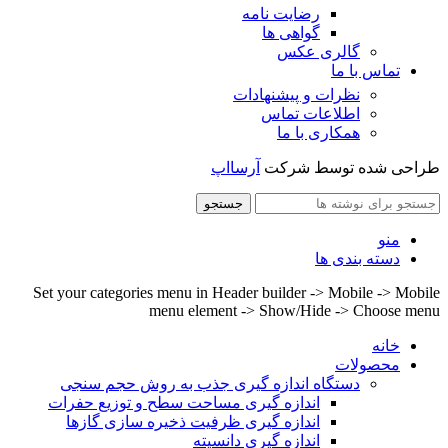
رضایت نامه
گواهی ها
گالری عکس
تماس با ما
نظرات و پیشنهادات
اطلاعات تماس
همکاری با ما
طراحی شده توسط شرکت
آرسااپ
جستجو
منو
دسته بندی ها
Set your categories menu in Header builder -> Mobile -> Mobile
menu element -> Show/Hide -> Choose menu
خانه
محصولات
دستگاه اندازه گیری جذب به روش حجم سنجی
اندازه گیری مساحت سطح و توزیع حفرات
اندازه گیری ظرفیت ذخیره سازی گازها
اندازه گیری دانسیته