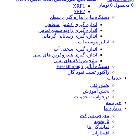
0
محصول
0
تومان
XRF1
SRF2
دستگاه های اندازه گیری سطح
اندازه گیری کشش سطحی
اندازه گیری زاویه سطح تماس
اندازه گیری رسانایی گرمایی
آنالیز پیوسته آب
اندازه گیری سختی آب
اندازه گیری هیدروکربن های نفتی
تشخیص لکه های نفتی
دستگاه آنالیز Breakthrough
راکتور تست نفوذ گاز
خدمات
بخش فنی
بخش آموزش
درخواست خدمات
خبرنامه
درباره ما
معرفی شرکت
تاریخچه
نمایندگی ها
افتخارات