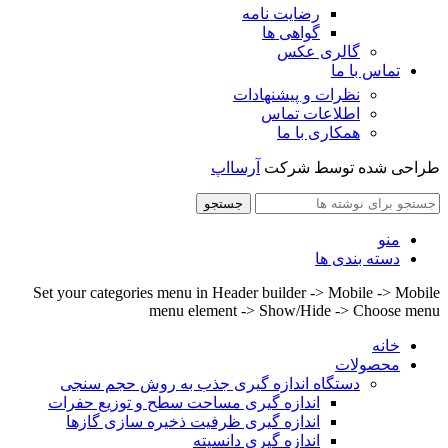
رضایت نامه
گواهی ها
گالری عکس
تماس با ما
نظرات و پیشنهادات
اطلاعات تماس
همکاری با ما
طراحی شده توسط شرکت
آرسااپ
جستجو
منو
دسته بندی ها
Set your categories menu in Header builder -> Mobile -> Mobile
menu element -> Show/Hide -> Choose menu
خانه
محصولات
دستگاه اندازه گیری جذب به روش حجم سنجی
اندازه گیری مساحت سطح و توزیع حفرات
اندازه گیری ظرفیت ذخیره سازی گازها
اندازه گیری دانسیته