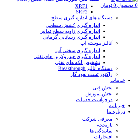
0
محصول
0
تومان
XRF1
SRF2
دستگاه های اندازه گیری سطح
اندازه گیری کشش سطحی
اندازه گیری زاویه سطح تماس
اندازه گیری رسانایی گرمایی
آنالیز پیوسته آب
اندازه گیری سختی آب
اندازه گیری هیدروکربن های نفتی
تشخیص لکه های نفتی
دستگاه آنالیز Breakthrough
راکتور تست نفوذ گاز
خدمات
بخش فنی
بخش آموزش
درخواست خدمات
خبرنامه
درباره ما
معرفی شرکت
تاریخچه
نمایندگی ها
افتخارات